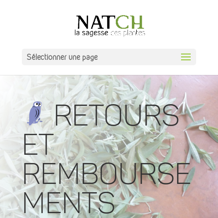
Sélectionner une page
Retours
et
rembourse
ments