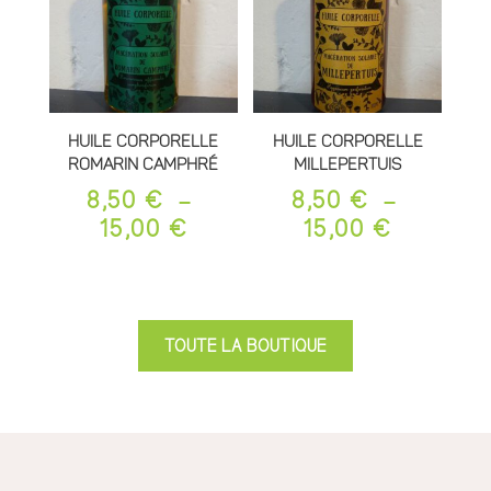
15,00 €
15,00 €
Huile Corporelle
Huile Corporelle
Romarin Camphré
Millepertuis
8,50
€
–
8,50
€
–
PLAGE
PLAGE
15,00
€
15,00
€
DE
DE
PRIX :
PRIX :
8,50 €
8,50 €
À
À
TOUTE LA BOUTIQUE
15,00 €
15,00 €