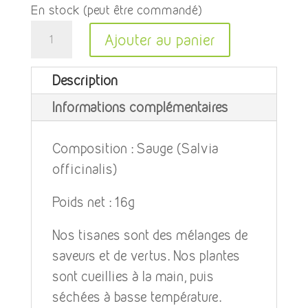
En stock (peut être commandé)
quantité
A
Ajouter au panier
de
l
Sauge
t
Description
e
Informations complémentaires
r
n
Composition : Sauge (Salvia
a
officinalis)
t
i
Poids net : 16g
v
Nos tisanes sont des mélanges de
e
saveurs et de vertus. Nos plantes
:
sont cueillies à la main, puis
séchées à basse température.