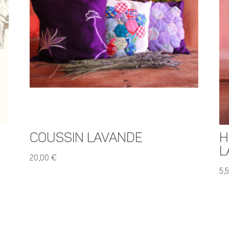
e
Coussin Lavande
H
L
20,00
€
5,