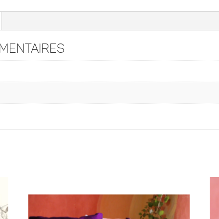
e
:
mentaires