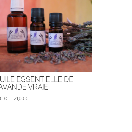
uile essentielle de
avande vraie
Plage
50
€
–
21,00
€
de
prix :
5,50 €
à