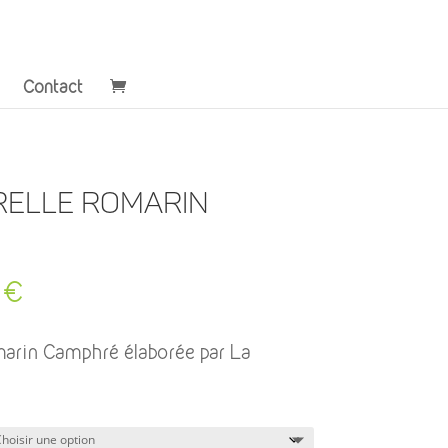
Contact
relle Romarin
Plage
0
€
de
prix :
marin Camphré élaborée par La
8,50 €
à
15,00 €