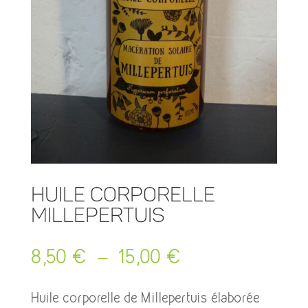
Huile Corporelle
Millepertuis
Plage
8,50
€
–
15,00
€
de
prix :
Huile corporelle de Millepertuis élaborée