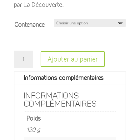
8,50 €
par La Découverte.
à
15,00 €
Contenance
quantité
Ajouter au panier
de
A
Huile
Informations complémentaires
l
Corporelle
t
Millepertuis
Informations
e
complémentaires
r
Poids
n
a
120 g
t