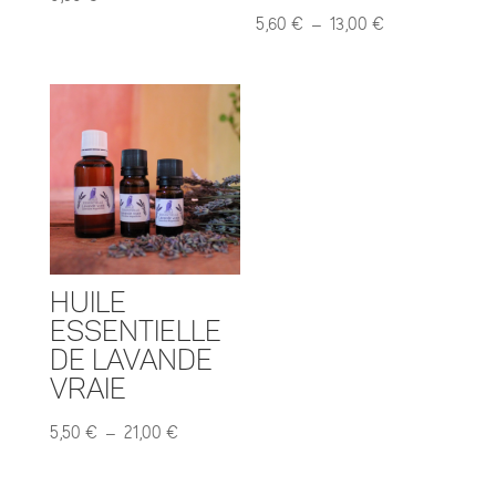
Plage
5,60
€
–
13,00
€
de
prix :
5,60 €
à
13,00 €
Huile
essentielle
de Lavande
vraie
Plage
5,50
€
–
21,00
€
de
prix :