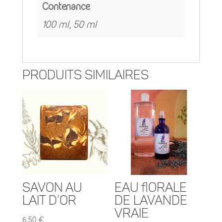
Contenance
i
100 ml, 50 ml
v
e
:
Produits similaires
Savon au
Eau florale
Lait d’Or
de lavande
vraie
6,50
€