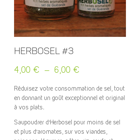
Herbosel #3
Plage
4,00
€
–
6,00
€
de
prix :
Réduisez votre consommation de sel, tout
4,00 €
en donnant un goût exceptionnel et original
à
à vos plats.
6,00 €
Saupoudrer d’Herbosel pour moins de sel
et plus d’aromates, sur vos viandes,