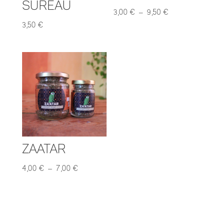
sureau
Plage
3,00
€
–
9,50
€
de
3,50
€
prix :
3,00 €
à
9,50 €
ZAATAR
Plage
4,00
€
–
7,00
€
de
prix :
4,00 €
à