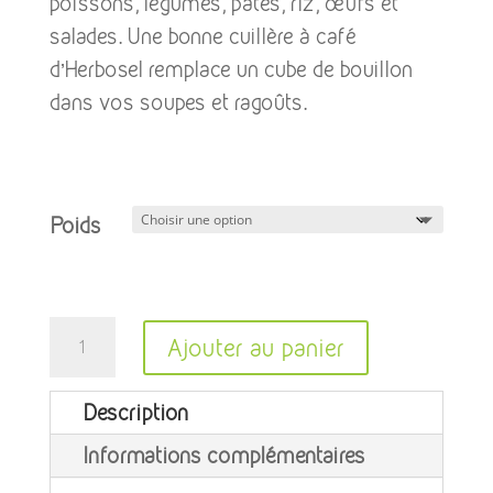
poissons, légumes, pâtes, riz, œufs et
salades. Une bonne cuillère à café
d’Herbosel remplace un cube de bouillon
dans vos soupes et ragoûts.
Poids
quantité
Ajouter au panier
de
A
Herbosel
Description
l
#3
Informations complémentaires
t