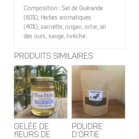
e
Composition : Sel de Guérande
r
(60%), Herbes aromatiques
n
(40%),
sarriette, origan, ortie, ail
a
des ours, sauge, livèche
.
t
i
Produits similaires
v
e
:
Gelée de
Poudre
fleurs de
d’ortie