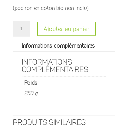
(pochon en coton bio non inclu)
quantité
A
Ajouter au panier
de
l
Coffrets
t
Informations complémentaires
savons
e
d'invités
r
Informations
n
complémentaires
a
Poids
t
250 g
i
v
e
:
Produits similaires