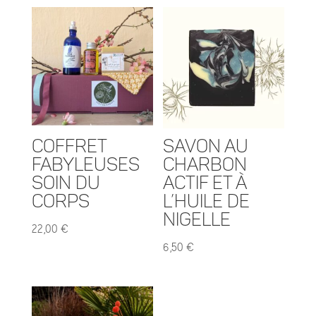
Coffret
Savon au
Fabyleuses
Charbon
soin du
actif et à
corps
l’huile de
Nigelle
22,00
€
6,50
€