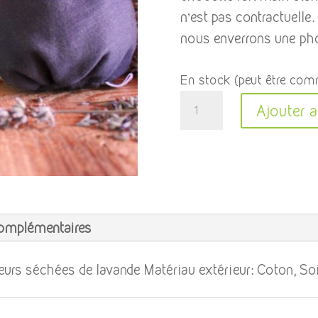
n’est pas contractuell
nous enverrons une pho
En stock (peut être co
quantité
Ajouter a
de
Chouette
Lavande
complémentaires
leurs séchées de lavande Matériau extérieur: Coton, So