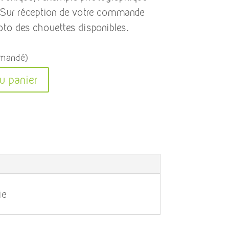
e. Sur réception de votre commande
to des chouettes disponibles.
mmandé)
A
u panier
l
t
e
r
n
a
t
ie
i
v
e