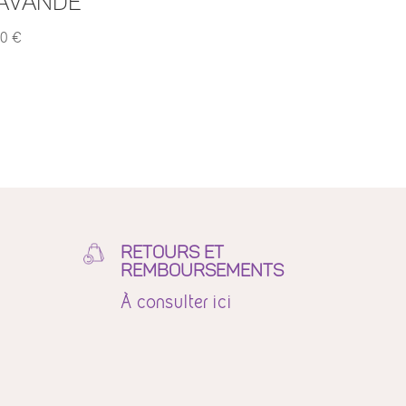
avande
50
€
RETOURS ET
REMBOURSEMENTS
À
consulter ici