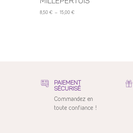
Millepertuis
Plage
8,50
€
–
15,00
€
de
prix :
8,50 €
à
15,00 €
PAIEMENT
SÉCURISÉ
Commandez en
toute confiance !